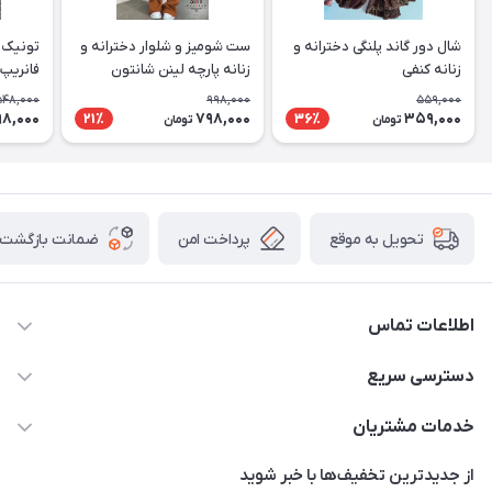
شال دور گاند پلنگی دخترانه و
ست شومیز و شلوار دخترانه و
تونیک ب
زنانه کنفی
زنانه پارچه لینن شانتون
فانریپ 
548,000
998,000
559,000
8,000
798,000
359,000
21٪
36٪
تومان
تومان
پرداخت امن
ضمانت بازگشت ک
تحویل به موقع
اطلاعات تماس
09307677708
دسترسی سریع
info@monomadam.ir
حساب کاربری
خدمات مشتریان
تهران، بازار بزرگ، بازار حاج قاسم
مجله فروشگاه
قوانین و مقررات
از جدید‌ترین تخفیف‌ها با‌ خبر شوید