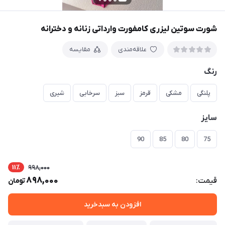
شورت سوتین لیزری کامفورت وارداتی زنانه و دخترانه
علاقه‌مندی
مقایسه
رنگ
پلنگی
مشکی
قرمز
سبز
سرخابی
شیری
سایز
90
85
80
75
11٪
998,000
898,000
قیمت:
تومان
افزودن به سبدخرید