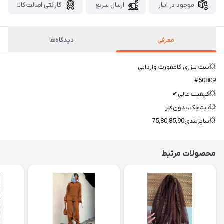
موجود در انبار
ارسال سریع
گارانتی اصالت کالا
معرفی
دیدگاه‌ها
💥ست لیزری کامفورت وارداتی
#50809
💥کیفیت عالی✔
💥نیم‌جک،بدون‌فنر
💥سایزبندی75,80,85,90
محصولات مرتبط