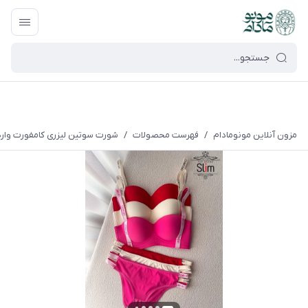
google-site-verification=UkFKasNatN7FPdBOwdojHjkgfDasi-
9oGygsJEdAZik
مزون آنلاین مونومادام
/
فهرست محصولات
/
شورت سوتین لیزری کامفورت واردا