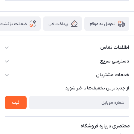
پرداخت امن
ضمانت بازگشت ک
تحویل به موقع
اطلاعات تماس
09307677708
دسترسی سریع
info@monomadam.ir
حساب کاربری
خدمات مشتریان
تهران، بازار بزرگ، بازار حاج قاسم
مجله فروشگاه
قوانین و مقررات
از جدید‌ترین تخفیف‌ها با‌ خبر شوید
لیست محصولات
حریم خصوصی
ثبت
درباره ما
راهنما
تماس با ما
مختصری درباره فروشگاه