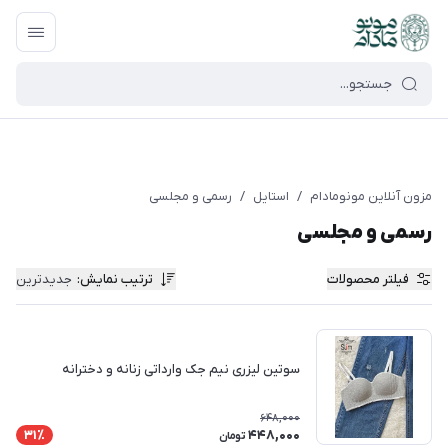
google-site-verification=UkFKasNatN7FPdBOwdojHjkgfDasi-
9oGygsJEdAZik
مزون آنلاین مونومادام
/
استایل
/
رسمی و مجلسی
رسمی و مجلسی
فیلتر محصولات
ترتیب نمایش
:
جدیدترین
سوتین لیزری نیم جک وارداتی زنانه و دخترانه
648,000
448,000
31٪
تومان