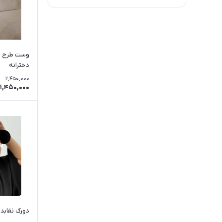
وست طرح جی
دخترانه
2,450,000
1,450,000
دورگ نقابدار