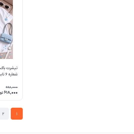
تیشرت باکس
مناسب آقایا
998,000
618,000
تو
2
1