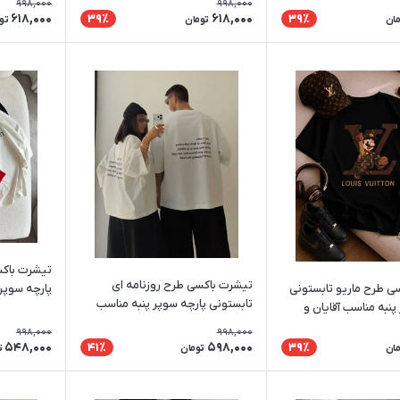
998,000
998,000
618,000
618,000
39٪
39٪
مان
تومان
تو
تیشرت باکسی طرح روزنامه ای
ی طرح ماریو تابستونی
پارچه سوپر 
تابستونی پارچه سوپر پنبه مناسب
پنبه مناسب آقایان و
خانم ها
آقایان و خانم ها
998,000
998,000
548,000
598,000
41٪
39٪
مان
تومان
ت