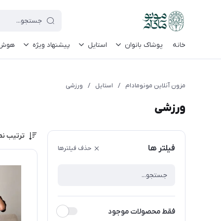
le-site-verification=UkFKasNatN7FPdBOwdojHjkgfDasi-9oGygsJEdAZik
خانه
پوشاک بانوان
استایل
پیشنهاد ویژه
هوش م
مزون آنلاین مونومادام
/
استایل
/
ورزشی
ورزشی
ترتیب نم
فیلتر ها
حذف فیلترها
فقط محصولات موجود