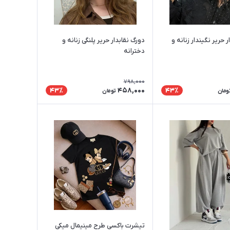
 حریر نگیندار زنانه و
دورگ نقابدار حریر پلنگی زنانه و
دخترانه
798,000
458,000
43٪
43٪
ومان
تومان
تیشرت باکسی طرح مینیمال میکی