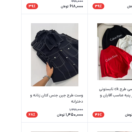
998,000
618,000
39٪
39٪
مان
تومان
تیشرت باکسی طرح ck تابستونی
وست طرح جین جنس کتان زنانه و
پنبه مناسب آقایان و
دخترانه
1,998,000
1,450,000
28٪
46٪
ومان
تومان