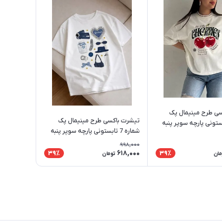
ی طرح مینیمال پک
تیشرت باکسی طرح مینیمال پک
شماره ۲ تابستونی پارچه سوپر پنبه
شماره 7 تابستونی پارچه سوپر پنبه
ن و خانم ها
مناسب آقایان و خانم ها
998,000
618,000
39٪
39٪
مان
تومان