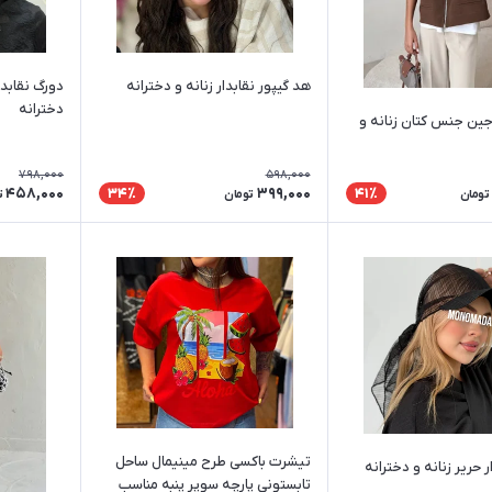
هد گیپور نقابدار زنانه و دخترانه
دورگ نقابدار
دخترانه
ن جنس کتان زنانه و
798,000
598,000
458,000
399,000
34٪
41٪
تومان
تومان
ت
تیشرت باکسی طرح مینیمال ساحل
 حریر زنانه و دخترانه
تابستونی پارچه سوپر پنبه مناسب