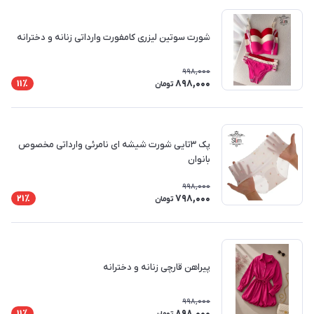
شورت سوتین لیزری کامفورت وارداتی زنانه و دخترانه
998,000
898,000
11٪
تومان
پک ۳تایی شورت شیشه ای نامرئی وارداتی مخصوص
بانوان
998,000
798,000
21٪
تومان
پیراهن قارچی زنانه و دخترانه
998,000
898,000
11٪