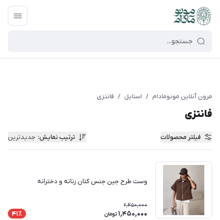
google-site-verification=UkFKasNatN7FPdBOwdojHjkgfDasi-
9oGygsJEdAZik
مزون آنلاین مونومادام
/
استایل
/
فانتزی
فانتزی
فیلتر محصولات
ترتیب نمایش
:
جدیدترین
وست طرح جین جنس کتان زنانه و دخترانه
2,450,000
1,450,000
41٪
تومان