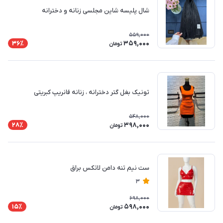
شال پلیسه شاین مجلسی زنانه و دخترانه
559,000
359,000
36٪
تومان
تونیک بغل گتر دخترانه ، زنانه فانریپ کبریتی
548,000
398,000
28٪
تومان
ست نیم تنه دامن لاتکس براق
3
698,000
598,000
15٪
تومان