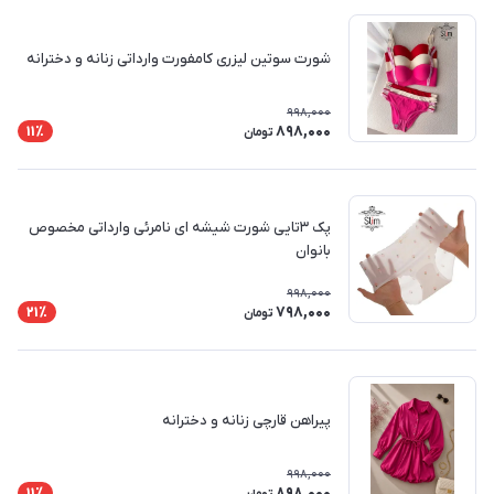
شورت سوتین لیزری کامفورت وارداتی زنانه و دخترانه
998,000
898,000
11٪
تومان
پک ۳تایی شورت شیشه ای نامرئی وارداتی مخصوص
بانوان
998,000
798,000
21٪
تومان
پیراهن قارچی زنانه و دخترانه
998,000
898,000
11٪