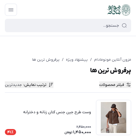
google-site-verification=UkFKasNatN7FPdBOwdojHjkgfDasi-
9oGygsJEdAZik
مزون آنلاین مونومادام
/
پیشنهاد ویژه
/
پرفروش ترین ها
پرفروش ترین ها
فیلتر محصولات
ترتیب نمایش
:
جدیدترین
وست طرح جین جنس کتان زنانه و دخترانه
2,450,000
1,450,000
41٪
تومان