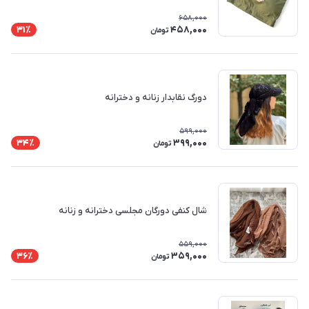
658,000
458,000
31٪
تومان
دورگ نقابدار زنانه و دخترانه
599,000
399,000
34٪
تومان
شال کنفی دورگان مجلسی دخترانه و زنانه
559,000
359,000
36٪
تومان