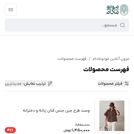
google-site-verification=UkFKasNatN7FPdBOwdojHjkgfDasi-
9oGygsJEdAZik
مزون آنلاین مونومادام
/
فهرست محصولات
فهرست محصولات
فیلتر محصولات
ترتیب نمایش
:
جدیدترین
وست طرح جین جنس کتان زنانه و دخترانه
2,450,000
1,450,000
41٪
تومان