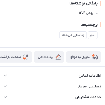
بایگانی نوشته‌ها
بهمن 1404
برچسب‌ها
اخبار
راه اندازی فروشگاه
پرداخت امن
ضمانت بازگشت ک
تحویل به موقع
اطلاعات تماس
09307677708
دسترسی سریع
info@monomadam.ir
حساب کاربری
خدمات مشتریان
تهران، بازار بزرگ، بازار حاج قاسم
مجله فروشگاه