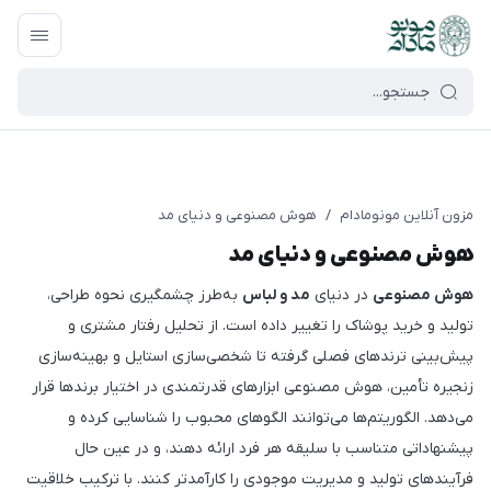
google-site-verification=UkFKasNatN7FPdBOwdojHjkgfDasi-
9oGygsJEdAZik
مزون آنلاین مونومادام
/
هوش مصنوعی و دنیای مد
هوش مصنوعی و دنیای مد
هوش مصنوعی
در دنیای
مد و لباس
به‌طرز چشمگیری نحوه طراحی،
تولید و خرید پوشاک را تغییر داده است. از تحلیل رفتار مشتری و
پیش‌بینی ترندهای فصلی گرفته تا شخصی‌سازی استایل و بهینه‌سازی
زنجیره تأمین، هوش مصنوعی ابزارهای قدرتمندی در اختیار برندها قرار
می‌دهد. الگوریتم‌ها می‌توانند الگوهای محبوب را شناسایی کرده و
پیشنهاداتی متناسب با سلیقه هر فرد ارائه دهند، و در عین حال
فرآیندهای تولید و مدیریت موجودی را کارآمدتر کنند. با ترکیب خلاقیت