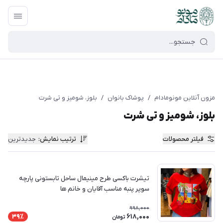
google-site-verification=UkFKasNatN7FPdBOwdojHjkgfDasi-
9oGygsJEdAZik
مزون آنلاین مونومادام
/
پوشاک بانوان
/
بلوز، شومیز و تی شرت
بلوز، شومیز و تی شرت
فیلتر محصولات
ترتیب نمایش
:
جدیدترین
تیشرت باکسی طرح مینیمال ساحل تابستونی پارچه
سوپر پنبه مناسب آقایان و خانم ها
998,000
618,000
39٪
تومان