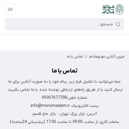
google-site-verification=UkFKasNatN7FPdBOwdojHjkgfDasi-
9oGygsJEdAZik
مزون آنلاین مونومادام
/
تماس با ما
تماس با ما
شما می‌توانید با تکمیل فرم زیر، پیام خود را به صورت آنلاین برای ما
ارسال کنید یا از طریق راه‌های ارتباطی نوشته شده، با ما تماس بگیرید.
شماره تلفن:09307677708
پست الکترونیک: info@monomadam.ir
آدرس: بازار بزرگ تهران - بازار حاج قاسم
ساعات کاری: از ساعت 09:00 تا ساعت 17:00 (پشتیبانی 24ساعته)