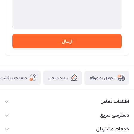
ارسال
پرداخت امن
ضمانت بازگشت ک
تحویل به موقع
اطلاعات تماس
09307677708
دسترسی سریع
info@monomadam.ir
حساب کاربری
خدمات مشتریان