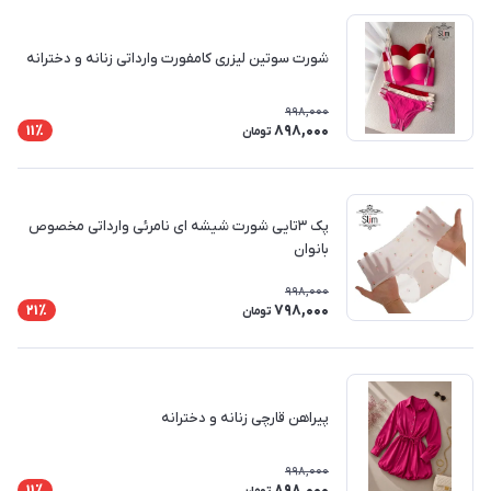
شورت سوتین لیزری کامفورت وارداتی زنانه و دخترانه
998,000
898,000
11٪
تومان
پک ۳تایی شورت شیشه ای نامرئی وارداتی مخصوص
بانوان
998,000
798,000
21٪
تومان
پیراهن قارچی زنانه و دخترانه
998,000
898,000
11٪