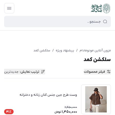
google-site-verification=UkFKasNatN7FPdBOwdojHjkgfDasi-
9oGygsJEdAZik
مزون آنلاین مونومادام
/
پیشنهاد ویژه
/
سلکشن کمد
سلکشن کمد
فیلتر محصولات
ترتیب نمایش
:
جدیدترین
وست طرح جین جنس کتان زنانه و دخترانه
2,450,000
1,450,000
41٪
تومان