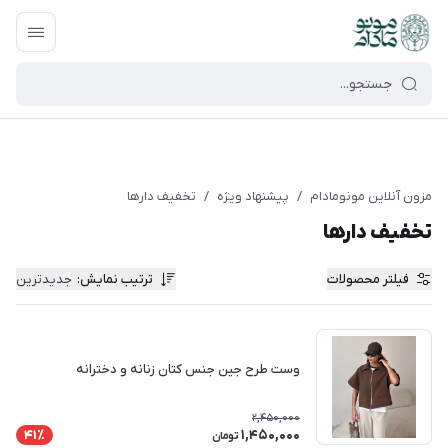
google-site-verification=UkFKasNatN7FPdBOwdojHjkgfDasi-
9oGygsJEdAZik
مزون آنلاین مونومادام
/
پیشنهاد ویژه
/
تخفیف دارها
تخفیف دارها
فیلتر محصولات
ترتیب نمایش
:
جدیدترین
وست طرح جین جنس کتان زنانه و دخترانه
2,450,000
1,450,000
41٪
تومان