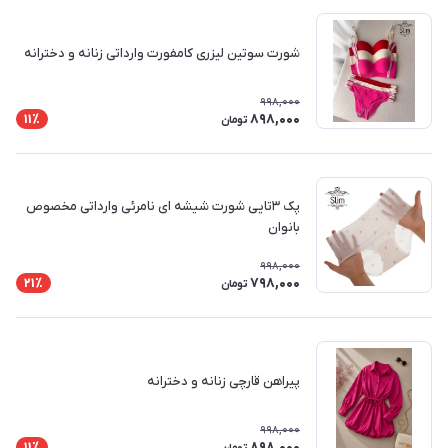
شورت سوتین لیزری کامفورت وارداتی زنانه و دخترانه
998,000
898,000
11٪
تومان
پک ۳تایی شورت شیشه ای نامرئی وارداتی مخصوص
بانوان
998,000
798,000
21٪
تومان
پیراهن قارچی زنانه و دخترانه
998,000
898,000
11٪