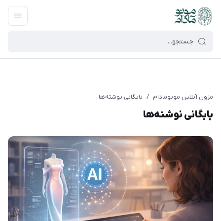
google-site-verification=UkFKasNatN7FPdBOwdojHjkgfDasi-
9oGygsJEdAZik
مزون آنلاین مونومادام
/
بایگانی نوشته‌ها
بایگانی نوشته‌ها