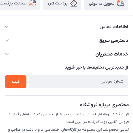
پرداخت امن
ضمانت بازگشت ک
تحویل به موقع
اطلاعات تماس
09307677708
دسترسی سریع
info@monomadam.ir
حساب کاربری
خدمات مشتریان
تهران، بازار بزرگ، بازار حاج قاسم
مجله فروشگاه
قوانین و مقررات
از جدید‌ترین تخفیف‌ها با‌ خبر شوید
لیست محصولات
حریم خصوصی
ثبت
درباره ما
راهنما
تماس با ما
مختصری درباره فروشگاه
فروشگاه مونومادام با بیش از ده سال تجربه، از نخستین مجموعه‌های فعال در
فروش آنلاین پوشاک زنانه در ایران است.
تمامی محصولات این مجموعه در کارگاه‌های اختصاصی ما و با دقت در طراحی و