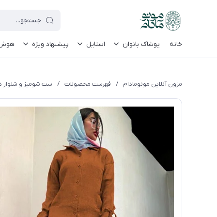
le-site-verification=UkFKasNatN7FPdBOwdojHjkgfDasi-9oGygsJEdAZik
خانه
پوشاک بانوان
استایل
پیشنهاد ویژه
هوش م
مزون آنلاین مونومادام
/
فهرست محصولات
/
ست شومیز و شلوار دخ