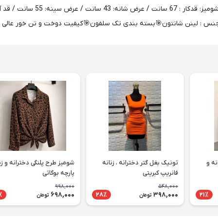
نه و
تونیک بغل گتر دخترانه ، زنانه
شومیز طرح پلنگی دخترانه و زن
فانریپ کبریتی
پارچه بوگاتی
998,000
548,000
698,000
398,000
٪
28٪
21٪
تومان
تومان