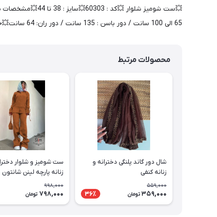
65 الی 100 سانت / دور باسن : 135 سانت / دور ران: 64 سانت💥جنس : لینن شانتون🎯بسته بندی تک سلفون🎯کیفیت دوخت و تن خور عالی
محصولات مرتبط
شال دور گاند پلنگی دخترانه و
ست شومیز و شلوار دخترا
زنانه کنفی
زنانه پارچه لینن شانتون
998,000
559,000
798,000
359,000
36٪
تومان
تومان