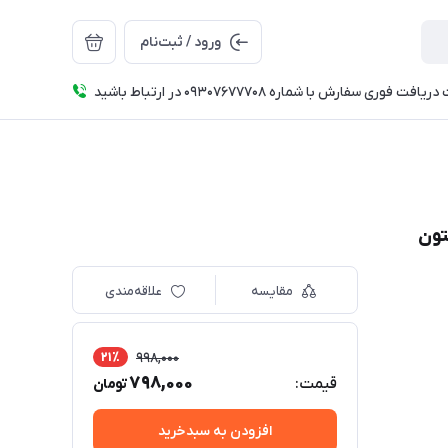
ورود / ثبت‌نام
فت فوری سفارش با شماره 09307677708 در ارتباط باشید
تون
مقایسه
علاقه‌مندی
21٪
998,000
798,000
قیمت:
تومان
افزودن به سبدخرید