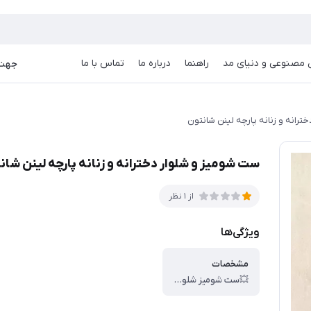
goog
صنوعی و دنیای مد
راهنما
درباره ما
تماس با ما
جهت دریا
ترانه و زنانه پارچه لینن شانتون
ست شومیز و شلوار دخترانه و زنانه پارچه لینن شان
از 1 نظر
ویژگی‌ها
مشخصات
💥ست شومیز شلوار SLIM ، 💥کد : 60303 ، 💥سایز : 38 تا 44 ، 💥مشخصات شومیز: ، قدکار : 67 سانت ، عرض شانه: 43 سانت ، عرض سینه: 55 سانت ، قد آستین : 65 سانت ، 💥 مشخصات شلوار: ، قد: 122 سانت ، دور کمر: 65 الی 100 سانت ، دور باسن : 135 سانت ، دور ران: 64 سانت ، 💥جنس : لینن شانتون ، 🎯بسته بندی تک سلفون ، 🎯کیفیت دوخت و تن خور عالی