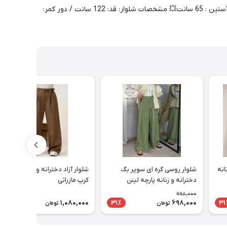
💥ست شومیز شلوار 💥کد : 60303💥سایز : 38 تا 44💥مشخصات شومیز: قدکار : 67 سانت / عرض شانه: 43 سانت / عرض سینه: 55 سانت / قد آستین : 65 سانت💥 مشخصات شلوار: قد: 122 سانت / دور کمر:
انه
شلوار روسی گره ای سوپر بگ
شلوار آزاد دخترانه و زنانه پارچه
دخترانه و زنانه پارچه لینن
کرپ مازراتی
شانتون
998,000
1,080,000
698,000
31٪
31
تومان
تومان