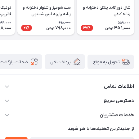
شال دور گاند پلنگی دخترانه و
ست شومیز و شلوار دخترانه و
تونیک ب
زنانه کنفی
زنانه پارچه لینن شانتون
فانریپ 
548,000
998,000
559,000
8,000
798,000
359,000
21٪
36٪
تومان
تومان
پرداخت امن
ضمانت بازگشت ک
تحویل به موقع
اطلاعات تماس
09307677708
دسترسی سریع
info@monomadam.ir
حساب کاربری
خدمات مشتریان
تهران، بازار بزرگ، بازار حاج قاسم
مجله فروشگاه
قوانین و مقررات
از جدید‌ترین تخفیف‌ها با‌ خبر شوید
لیست محصولات
حریم خصوصی