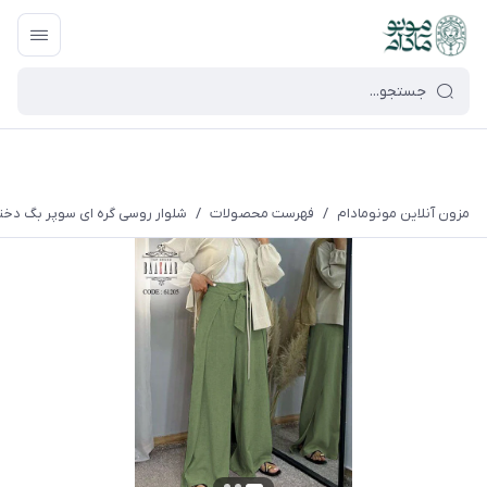
google-site-verification=UkFKasNatN7FPdBOwdojHjkgfDasi-
9oGygsJEdAZik
مزون آنلاین مونومادام
/
فهرست محصولات
/
شلوار روسی گره ای سوپر بگ دخترا