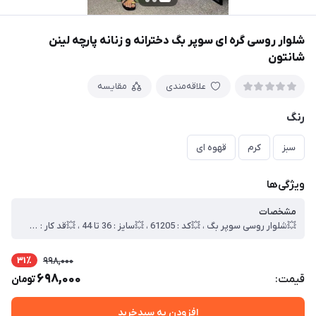
شلوار روسی گره ای سوپر بگ دخترانه و زنانه پارچه لینن
شانتون
علاقه‌مندی
مقایسه
رنگ
سبز
کرم
قهوه ای
ویژگی‌ها
مشخصات
💥شلوار روسی سوپر بگ ، 💥کد : 61205 ، 💥سایز : 36 تا 44 ، 💥قد کار : 110 الی 115 سانت ، 💥دور کمر قابل تنظیم تا 105 سانت ، 💥جنس : لینن شانتون وارداتی ، 🎯بسته بندی تک سلفون ، 🎯کیفیت دوخت و تن خور عالی
31٪
998,000
698,000
قیمت:
تومان
افزودن به سبدخرید