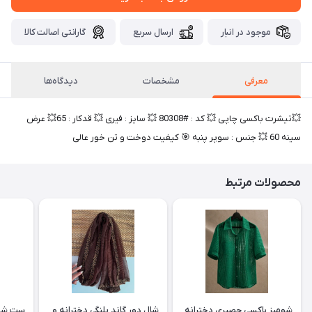
موجود در انبار
ارسال سریع
گارانتی اصالت کالا
معرفی
مشخصات
دیدگاه‌ها
💥تیشرت باکسی چاپی 💥 کد : #80308 💥 سایز : فیری 💥 قدکار : 65💥 عرض
سینه 60 💥 جنس : سوپر پنبه 🎯 کیفیت دوخت و تن خور عالی
محصولات مرتبط
شومیز باکسی حصیری دخترانه
شال دور گاند پلنگی دخترانه و
ست شومی