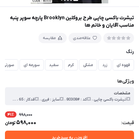
تیشرت باکسی چاپی طرح بروکلین Brooklyn پارچه سوپر پنبه
مناسب آقایان و خانم ها
علاقه‌مندی
مقایسه
رنگ
قهوه ای
زرد
مشکی
کرم
سفید
سورمه ای
صورتی
ویژگی‌ها
مشخصات
💥تیشرت باکسی چاپی ، 💥کد : #80308 ، 💥سایز : فیری ، 💥قدکار : 65 ، 💥 عرض سینه 60 ، 💥جنس : سوپر پنبه ، 🎯کیفیت دوخت و تن خور عالی
41٪
998,000
598,000
قیمت:
تومان
افزودن به سبدخرید