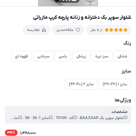
شلوار سوپر بگ دخترانه و زنانه پارچه کرپ مازراتی
علاقه‌مندی
مقایسه
از 5 نظر
رنگ
مشکی
سبز تیره
زرشکی
یاسی
سرخابی
قهوه ای
سایز
سایز ۱ (۳۶-۳۸)
سایز ۲ (۴۰-۴۲)
ویژگی‌ها
مشخصات
💥شلوار سوپر بگ BAAZAAR ، 💥کد : 70109 ، 💥سایز 1: 36 - 38 ، 💥سایز 2: 40 -42 ، 💥قد کار: 115 سانت ، 💥دور کمر: 65 الی 90 سانت ، 💥دور ران: 60 سانت ، 💥عرض دمپا: 30 سانت ، 💥کش 4 سانت پشت کمر کار شده ، 💥جنس : کرپ مازراتی وارداتی ، 🎯 به همراه دو بند ، 🎯بسته بندی تک سلفون ، 🎯کیفیت دوخت و تن خور عالی
34٪
1,498,000