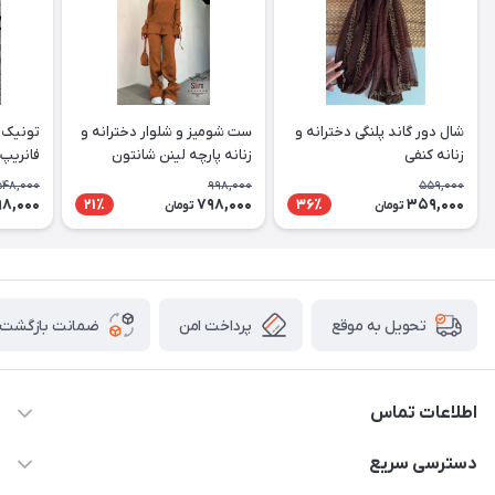
شال دور گاند پلنگی دخترانه و
ست شومیز و شلوار دخترانه و
تونیک ب
زنانه کنفی
زنانه پارچه لینن شانتون
فانریپ 
548,000
998,000
559,000
8,000
798,000
359,000
21٪
36٪
تومان
تومان
پرداخت امن
ضمانت بازگشت ک
تحویل به موقع
اطلاعات تماس
09307677708
دسترسی سریع