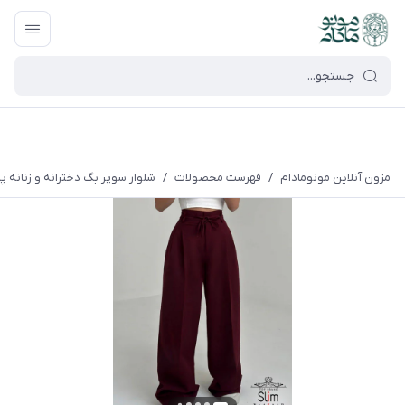
google-site-verification=UkFKasNatN7FPdBOwdojHjkgfDasi-
9oGygsJEdAZik
مزون آنلاین مونومادام
/
فهرست محصولات
/
شلوار سوپر بگ دخترانه و زنانه پا