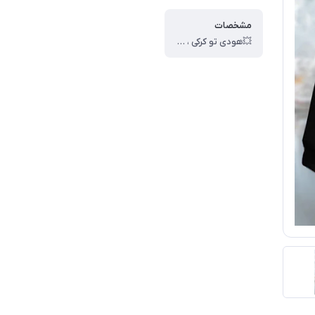
مشخصات
💥هودی تو کرکی ، 💥کد : 50611 ، 💥سایز : 36 تا 44 ، 💥قد هودی : 70 الی 75 سانت ، 💥عرض سینه 100 الی 145 سانت ، 💥جنس : دورس داخل کرک ، 🎯بسته بندی تک سلفون ، 🎯کیفیت دوخت و تن خور عالی