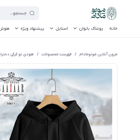
le-site-verification=UkFKasNatN7FPdBOwdojHjkgfDasi-9oGygsJEdAZik
خانه
پوشاک بانوان
استایل
پیشنهاد ویژه
هوش م
مزون آنلاین مونومادام
/
فهرست محصولات
/
هودی تو کرکی دختران