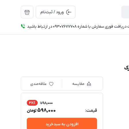
ورود / ثبت‌نام
فت فوری سفارش با شماره 09307677708 در ارتباط باشید
رک
مقایسه
علاقه‌مندی
26٪
798,000
598,000
قیمت:
تومان
افزودن به سبدخرید