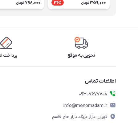
798,000
359,000
36٪
تومان
تومان
تحویل به موقع
پرداخت ا
اطلاعات تماس
09307677708
info@monomadam.ir
تهران، بازار بزرگ، بازار حاج قاسم