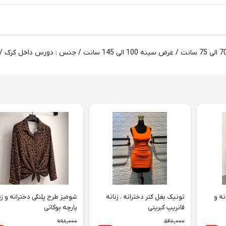
نه و
تونیک بغل گتر دخترانه ، زنانه
شومیز طرح پلنگی دخترانه و زن
فانریپ کبریتی
پارچه بوگاتی
998,000
548,000