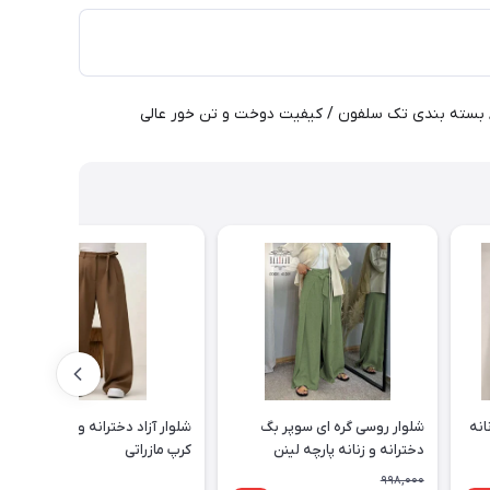
انه
شلوار روسی گره ای سوپر بگ
شلوار آزاد دخترانه و زنانه پارچه
دخترانه و زنانه پارچه لینن
کرپ مازراتی
شانتون
998,000