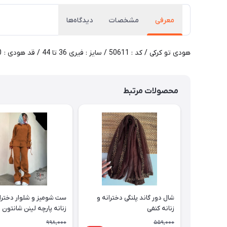
معرفی
مشخصات
دیدگاه‌ها
هودی تو کرکی / کد : 50611 / سایز : فیری 36 تا 44 / قد هودی : 70 الی 75 سانت / عرض سینه 100 الی 145 سانت / جنس : دورس داخل کرک / بسته بندی تک سلفون / کیفیت دوخت و تن خور عالی
محصولات مرتبط
شال دور گاند پلنگی دخترانه و
ست شومیز و شلوار دخترا
زنانه کنفی
زنانه پارچه لینن شانتون
998,000
559,000