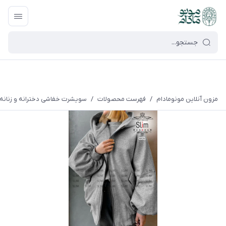
google-site-verification=UkFKasNatN7FPdBOwdojHjkgfDasi-
9oGygsJEdAZik
مزون آنلاین مونومادام
/
فهرست محصولات
/
سویشرت خفاشی دخترانه و زنانه