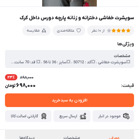
سویشرت خفاشی دخترانه و زنانه پارچه دورس داخل کرک
علاقه‌مندی
مقایسه
از 10 نظر
ویژگی‌ها
مشخصات
💥سویشرت خفاشی ، 💥کد : 50712 ، 💥سایز : 36 تا 56 ، 💥 قد: 70 سانت ، 💥 سر مچ و پایین کار کشبافت می‌باشد ، 💥جنس : دورس داخل کرکی ، 🎯بسته بندی تک سلفون ، 🎯کیفیت دوخت و تن خور عالی
23٪
898,000
698,000
قیمت:
تومان
افزودن به سبدخرید
موجود در انبار
ارسال سریع
گارانتی اصالت کالا
معرفی
مشخصات
دیدگاه‌ها