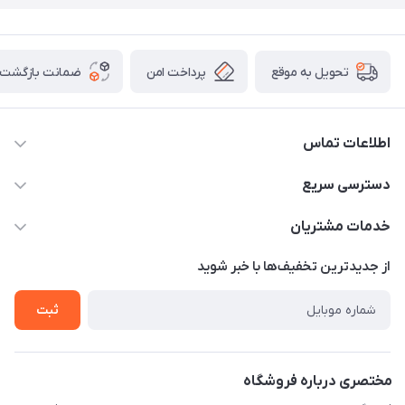
پرداخت امن
ضمانت بازگشت ک
تحویل به موقع
اطلاعات تماس
09307677708
دسترسی سریع
info@monomadam.ir
حساب کاربری
خدمات مشتریان
تهران، بازار بزرگ، بازار حاج قاسم
مجله فروشگاه
قوانین و مقررات
از جدید‌ترین تخفیف‌ها با‌ خبر شوید
لیست محصولات
حریم خصوصی
ثبت
درباره ما
راهنما
تماس با ما
مختصری درباره فروشگاه