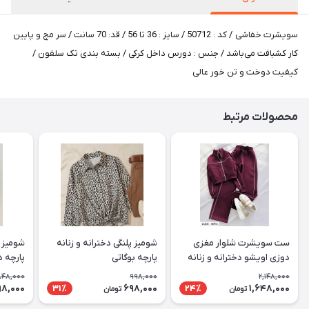
سویشرت خفاشی / کد : 50712 / سایز : 36 تا 56 / قد: 70 سانت / سر مچ و پایین
کار کشبافت می‌باشد / جنس : دورس داخل کرکی / بسته بندی تک سلفون /
کیفیت دوخت و تن خور عالی
محصولات مرتبط
ست سویشرت شلوار مغزی
شومیز پلنگی دخترانه و زنانه
شومیز ت
دوزی اویشو دخترانه و زنانه
پارچه بوگاتی
پارچه د
پارچه دورس داخل کرک حراجی
848,000
998,000
2,148,000
آخر فصل
98,000
698,000
1,648,000
31٪
24٪
تومان
تومان