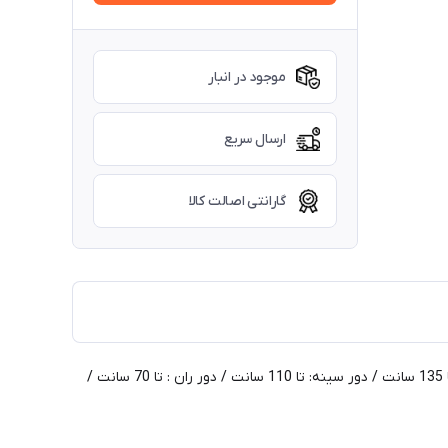
موجود در انبار
ارسال سریع
گارانتی اصالت کالا
اورال سنبادی / کد : 70508 / سایز : فیری 38 تا 44 / قیمت اورال: 498 / قیمت کمربند: 60 / قد کار از سرشانه: 125 الی 130 سانت / دور باسن: تا 135 سانت / دور سینه: تا 110 سانت / دور ران : تا 70 سانت /