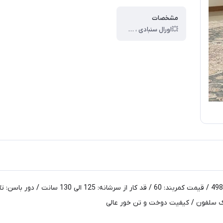
مشخصات
💥اورال سنبادی ، 💥کد : 70508 ، 💥سایز : 38 تا 44 ، 💥قد کار از سرشانه: 125 الی 130 سانت ، 💥دور باسن: تا 135 سانت ، 💥دور سینه: تا 110 سانت ، 💥دور ران : تا 70 سانت ، 💥عرض دمپا : 35 الی 35 سانت ، 💥جنس : آیوا کره ای ، 🎯بسته بندی تک سلفون ، 🎯کیفیت دوخت و تن خور عالی