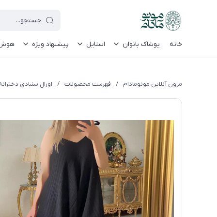
le-site-verification=UkFKasNatN7FPdBOwdojHjkgfDasi-9oGygsJEdAZik
خانه
پوشاک بانوان
استایل
پیشنهاد ویژه
هوش م
مزون آنلاین مونومادام
/
فهرست محصولات
/
اورال سنبادی دخترانه 