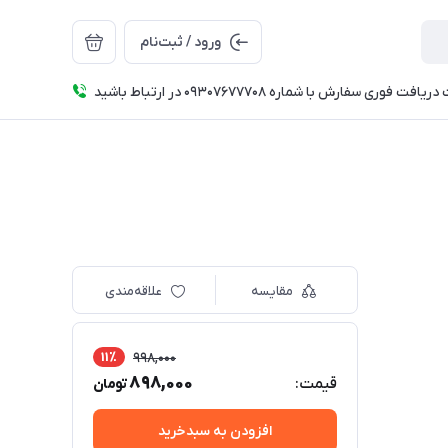
ورود / ثبت‌نام
فت فوری سفارش با شماره 09307677708 در ارتباط باشید
مقایسه
علاقه‌مندی
11٪
998,000
898,000
قیمت:
تومان
افزودن به سبدخرید