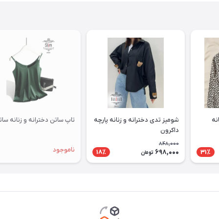
نه
شومیز تدی دخترانه و زنانه پارچه
تاپ ساتن دخترانه و زنانه سات
داکرون
848,000
ناموجود
698,000
18٪
31٪
تومان