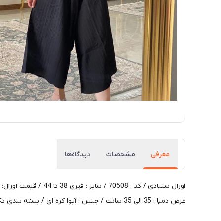
معرفی
مشخصات
دیدگاه‌ها
عرض دمپا : 35 الی 35 سانت / جنس : آیوا کره ای / بسته بندی تک سلفون / کیفیت دوخت و تن خور عالی