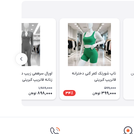
ن
تاپ شورتک کمر گنی دخترانه
اورال سرهمی زیپ دار دخترانه و
فانریپ کبریتی
زنانه فانریپ کبریتی
1,989,000
599,000
898,000
399,000
55٪
34٪
تومان
تومان