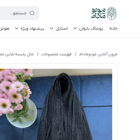
le-site-verification=UkFKasNatN7FPdBOwdojHjkgfDasi-9oGygsJEdAZik
خانه
پوشاک بانوان
استایل
پیشنهاد ویژه
هوش م
مزون آنلاین مونومادام
/
فهرست محصولات
/
شال پلیسه شاین مجل