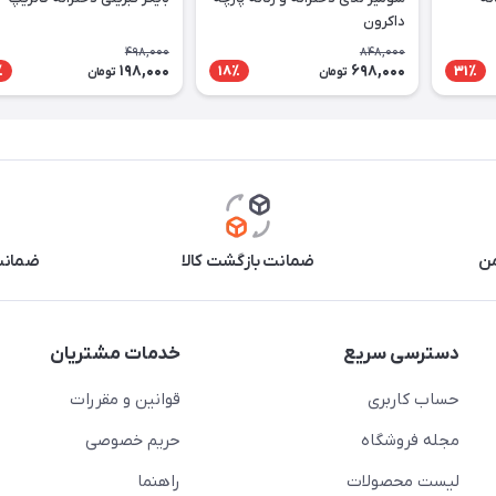
داکرون
498,000
848,000
198,000
698,000
٪
18٪
31٪
تومان
تومان
من
ضمانت بازگشت کالا
ضمانت 
دسترسی سریع
خدمات مشتریان
حساب کاربری
قوانین و مقررات
مجله فروشگاه
حریم خصوصی
لیست محصولات
راهنما