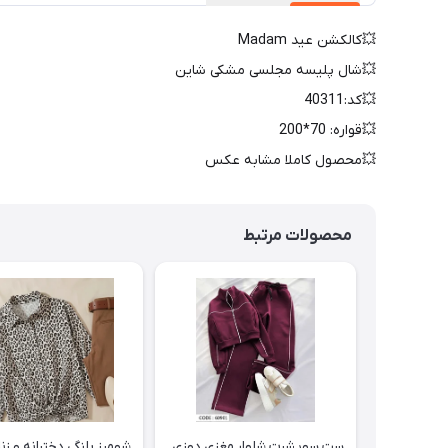
💥کالکشن عید Madam
💥شال پلیسه مجلسی مشکی شاین
💥کد:40311
💥قواره: 70*200
💥محصول کاملا مشابه عکس
محصولات مرتبط
ست سویشرت شلوار مغزی دوزی
شومیز پلنگی دخترانه و زنا