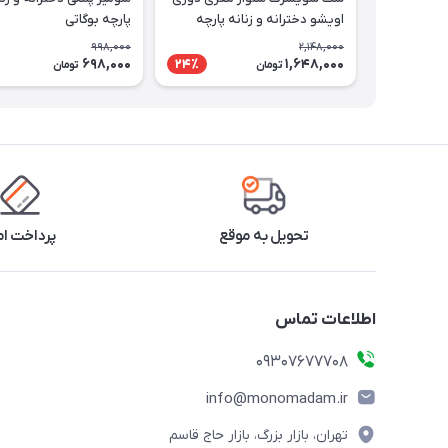
اویشو دخترانه و زنانه پارچه
پارچه بوگاتی
دورس داخل کرک حراجی آخر فصل
998,000
2,148,000
698,000
1,648,000
24٪
تومان
تومان
تحویل به موقع
پرداخت ا
اطلاعات تماس
09307677708
info@monomadam.ir
تهران، بازار بزرگ، بازار حاج قاسم