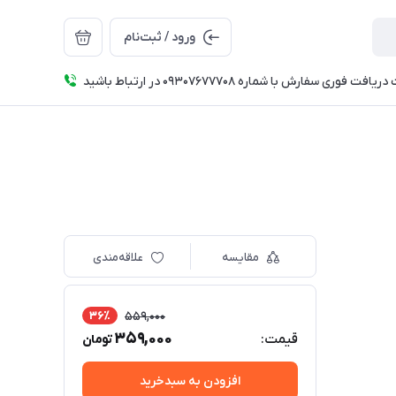
ورود / ثبت‌نام
فت فوری سفارش با شماره 09307677708 در ارتباط باشید
مقایسه
علاقه‌مندی
36٪
559,000
359,000
قیمت:
تومان
افزودن به سبدخرید