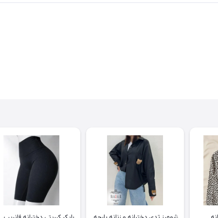
نه
شومیز تدی دخترانه و زنانه پارچه
بایکر کبریتی دخترانه فانریپ