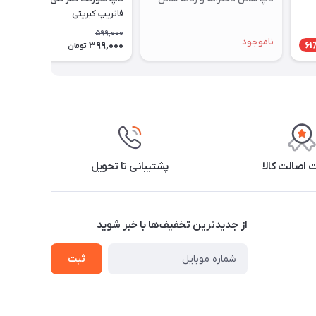
فانریپ کبریتی
599,000
ناموجود
399,000
34٪
61
تومان
اصالت کالا
پشتیبانی تا تحویل
از جدید‌ترین تخفیف‌ها با‌ خبر شوید
ثبت