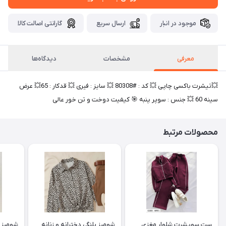
موجود در انبار
ارسال سریع
گارانتی اصالت کالا
معرفی
مشخصات
دیدگاه‌ها
💥تیشرت باکسی چاپی 💥 کد : #80308 💥 سایز : فیری 💥 قدکار : 65💥 عرض
سینه 60 💥 جنس : سوپر پنبه 🎯 کیفیت دوخت و تن خور عالی
محصولات مرتبط
ست سویشرت شلوار مغزی
شومیز پلنگی دخترانه و زنانه
شومیز ت