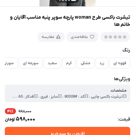
تیشرت باکسی طرح woman پارچه سوپر پنبه مناسب آقایان و
خانم ها
علاقه‌مندی
مقایسه
رنگ
قهوه ای
زرد
مشکی
کرم
سفید
سورمه ای
صورتی
ویژگی‌ها
مشخصات
💥تیشرت باکسی چاپی ، 💥کد : #80308 ، 💥سایز : فیری ، 💥قدکار : 65 ، 💥 عرض سینه 60 ، 💥جنس : سوپر پنبه ، 🎯کیفیت دوخت و تن خور عالی
41٪
998,000
598,000
قیمت:
تومان
افزودن به سبدخرید