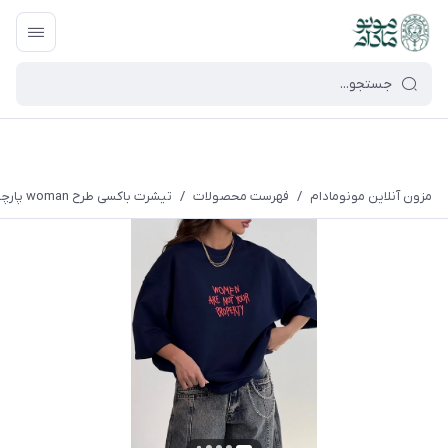
google-site-verification=UkFKasNatN7FPdBOwdojHjkgfDasi-
9oGygsJEdAZik
مزون آنلاین مونومادام
/
فهرست محصولات
/
تیشرت باکسی طرح woman پارچه سوپر پنبه مناسب آقایان و خانم ها