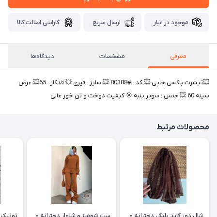
موجود در انبار
ارسال سریع
گارانتی اصالت کالا
معرفی
مشخصات
دیدگاه‌ها
💥تیشرت باکسی چاپی 💥 کد : #80308 💥 سایز : فیری 💥 قدکار : 65💥 عرض
سینه 60 💥 جنس : سوپر پنبه 🎯 کیفیت دوخت و تن خور عالی
محصولات مرتبط
شال دور گاند پلنگی دخترانه و
ست شومیز و شلوار دخترانه و
تونیک ب