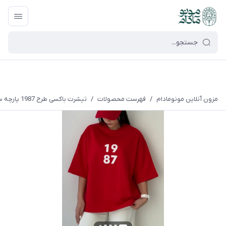
google-site-verification=UkFKasNatN7FPdBOwdojHjkgfDasi-
9oGygsJEdAZik
مزون آنلاین مونومادام
/
فهرست محصولات
/
تیشرت باکسی طرح 1987 پارچه سوپر پنبه مناسب آقایان و خانم ها