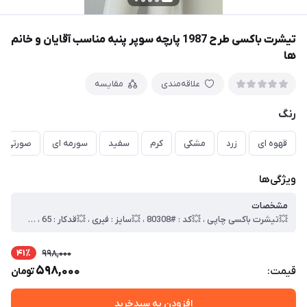
تیشرت باکسی طرح 1987 پارچه سوپر پنبه مناسب آقایان و خانم
ها
علاقه‌مندی
مقایسه
رنگ
قهوه ای
زرد
مشکی
کرم
سفید
سورمه ای
صورتی
ویژگی‌ها
مشخصات
💥تیشرت باکسی چاپی ، 💥کد : #80308 ، 💥سایز : فیری ، 💥قدکار : 65 ، 💥 عرض سینه 60 ، 💥جنس : سوپر پنبه ، 🎯کیفیت دوخت و تن خور عالی
41٪
998,000
598,000
قیمت:
تومان
افزودن به سبدخرید