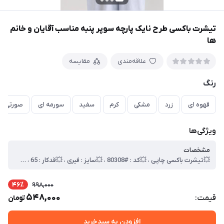
تیشرت باکسی طرح نایک پارچه سوپر پنبه مناسب آقایان و خانم
ها
علاقه‌مندی
مقایسه
رنگ
قهوه ای
زرد
مشکی
کرم
سفید
سورمه ای
صورتی
ویژگی‌ها
مشخصات
💥تیشرت باکسی چاپی ، 💥کد : #80308 ، 💥سایز : فیری ، 💥قدکار : 65 ، 💥 عرض سینه 60 ، 💥جنس : سوپر پنبه ، 🎯کیفیت دوخت و تن خور عالی
46٪
998,000
548,000
قیمت:
تومان
افزودن به سبدخرید