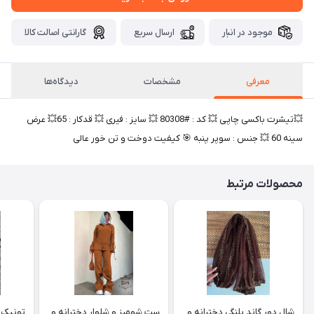
موجود در انبار
ارسال سریع
گارانتی اصالت کالا
معرفی
مشخصات
دیدگاه‌ها
💥تیشرت باکسی چاپی 💥 کد : #80308 💥 سایز : فیری 💥 قدکار : 65💥 عرض
سینه 60 💥 جنس : سوپر پنبه 🎯 کیفیت دوخت و تن خور عالی
محصولات مرتبط
شال دور گاند پلنگی دخترانه و
ست شومیز و شلوار دخترانه و
تونیک ب