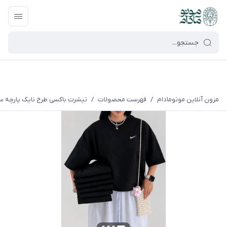
google-site-verification=UkFKasNatN7FPdBOwdojHjkgfDasi-
9oGygsJEdAZik
مزون آنلاین مونومادام
/
فهرست محصولات
/
تیشرت باکسی طرح نایک پارچه سوپ