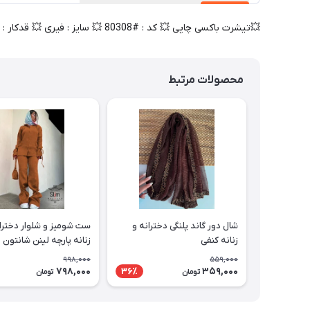
💥تیشرت باکسی چاپی 💥 کد : #80308 💥 سایز : فیری 💥 قدکار : 65💥 عرض سینه 60 💥 جنس : سوپر پنبه 🎯 کیفیت دوخت و تن خور عالی
محصولات مرتبط
شال دور گاند پلنگی دخترانه و
ست شومیز و شلوار دخترا
زنانه کنفی
زنانه پارچه لینن شانتون
998,000
559,000
798,000
359,000
36٪
تومان
تومان