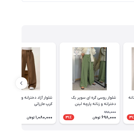
انه
شلوار روسی گره ای سوپر بگ
شلوار آزاد دخترانه و زنانه پارچه
دخترانه و زنانه پارچه لینن
کرپ مازراتی
شانتون
998,000
1,080,000
698,000
31٪
31
تومان
تومان