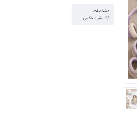
مشخصات
💥تیشرت باکسی چاپی ، 💥کد : #80308 ، 💥سایز : فیری ، 💥قدکار : 65 ، 💥 عرض سینه 60 ، 💥جنس : سوپر پنبه ، 🎯کیفیت دوخت و تن خور عالی