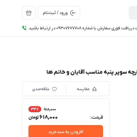
ورود / ثبت‌نام
فت فوری سفارش با شماره 09307677708 در ارتباط باشید
ه سوپر پنبه مناسب آقایان و خانم ها
مقایسه
علاقه‌مندی
33٪
918,000
618,000
قیمت:
تومان
افزودن به سبدخرید