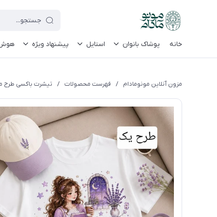
le-site-verification=UkFKasNatN7FPdBOwdojHjkgfDasi-9oGygsJEdAZik
خانه
پوشاک بانوان
استایل
پیشنهاد ویژه
هوش م
مزون آنلاین مونومادام
/
فهرست محصولات
/
تیشرت باکسی طرح مین