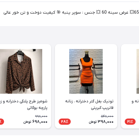
نه و
تونیک بغل گتر دخترانه ، زنانه
شومیز طرح پلنگی دخترانه و زن
فانریپ کبریتی
پارچه بوگاتی
998,000
548,000
698,000
398,000
٪
28٪
21٪
تومان
تومان