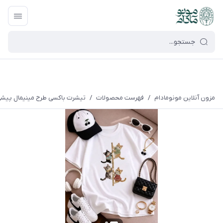
google-site-verification=UkFKasNatN7FPdBOwdojHjkgfDasi-
9oGygsJEdAZik
مزون آنلاین مونومادام
/
فهرست محصولات
/
تیشرت باکسی طرح مینیمال پیشی ط