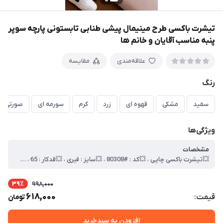
تیشرت باکسی طرح مینیمال پیشی طنابی تابستونی پارچه سوپر
پنبه مناسب آقایان و خانم ها
علاقه‌مندی
مقایسه
رنگ
سفید
مشکی
قهوه ای
زرد
کرم
سورمه ای
صورتی
ویژگی‌ها
مشخصات
💥تیشرت باکسی چاپی ، 💥کد : #80308 ، 💥سایز : فیری ، 💥قدکار : 65 ، 💥 عرض سینه 60 ، 💥جنس : سوپر پنبه ، 🎯کیفیت دوخت و تن خور عالی
39٪
998,000
618,000
قیمت:
تومان
افزودن به سبدخرید