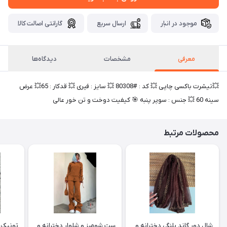
موجود در انبار
ارسال سریع
گارانتی اصالت کالا
معرفی
مشخصات
دیدگاه‌ها
💥تیشرت باکسی چاپی 💥 کد : #80308 💥 سایز : فیری 💥 قدکار : 65💥 عرض
سینه 60 💥 جنس : سوپر پنبه 🎯 کیفیت دوخت و تن خور عالی
محصولات مرتبط
شال دور گاند پلنگی دخترانه و
ست شومیز و شلوار دخترانه و
تونیک ب