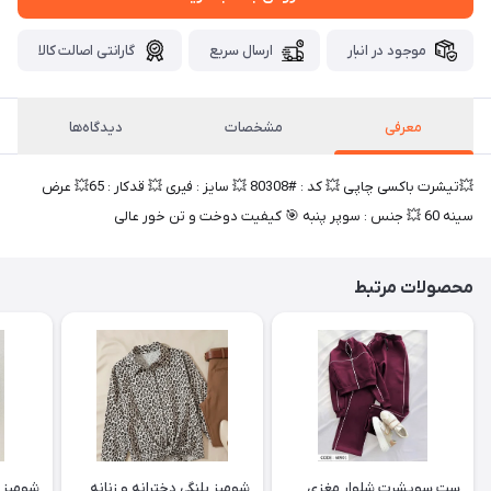
موجود در انبار
ارسال سریع
گارانتی اصالت کالا
معرفی
مشخصات
دیدگاه‌ها
💥تیشرت باکسی چاپی 💥 کد : #80308 💥 سایز : فیری 💥 قدکار : 65💥 عرض
سینه 60 💥 جنس : سوپر پنبه 🎯 کیفیت دوخت و تن خور عالی
محصولات مرتبط
ست سویشرت شلوار مغزی
شومیز پلنگی دخترانه و زنانه
شومیز ت