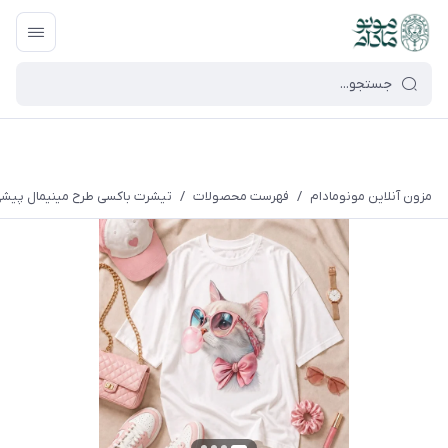
google-site-verification=UkFKasNatN7FPdBOwdojHjkgfDasi-
9oGygsJEdAZik
مزون آنلاین مونومادام
/
فهرست محصولات
/
تیشرت باکسی طرح مینیمال پیشی 