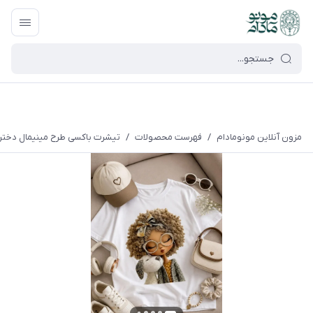
google-site-verification=UkFKasNatN7FPdBOwdojHjkgfDasi-
9oGygsJEdAZik
مزون آنلاین مونومادام
/
فهرست محصولات
/
تیشرت باکسی طرح مینیمال دختر ف