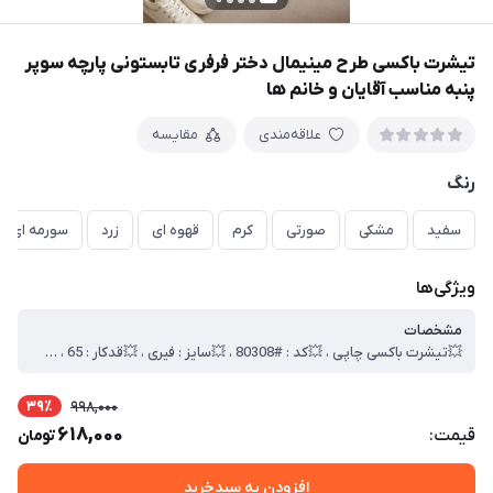
تیشرت باکسی طرح مینیمال دختر فرفری تابستونی پارچه سوپر
پنبه مناسب آقایان و خانم ها
علاقه‌مندی
مقایسه
رنگ
سفید
مشکی
صورتی
کرم
قهوه ای
زرد
سورمه ای
ویژگی‌ها
مشخصات
💥تیشرت باکسی چاپی ، 💥کد : #80308 ، 💥سایز : فیری ، 💥قدکار : 65 ، 💥 عرض سینه 60 ، 💥جنس : سوپر پنبه ، 🎯کیفیت دوخت و تن خور عالی
39٪
998,000
618,000
قیمت:
تومان
افزودن به سبدخرید