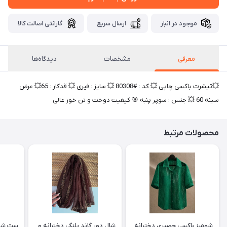
موجود در انبار
ارسال سریع
گارانتی اصالت کالا
معرفی
مشخصات
دیدگاه‌ها
💥تیشرت باکسی چاپی 💥 کد : #80308 💥 سایز : فیری 💥 قدکار : 65💥 عرض
سینه 60 💥 جنس : سوپر پنبه 🎯 کیفیت دوخت و تن خور عالی
محصولات مرتبط
شومیز باکسی حصیری دخترانه
شال دور گاند پلنگی دخترانه و
ست شومی