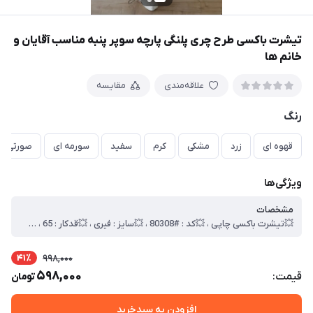
تیشرت باکسی طرح چری پلنگی پارچه سوپر پنبه مناسب آقایان و
خانم ها
علاقه‌مندی
مقایسه
رنگ
قهوه ای
زرد
مشکی
کرم
سفید
سورمه ای
صورتی
ویژگی‌ها
مشخصات
💥تیشرت باکسی چاپی ، 💥کد : #80308 ، 💥سایز : فیری ، 💥قدکار : 65 ، 💥 عرض سینه 60 ، 💥جنس : سوپر پنبه ، 🎯کیفیت دوخت و تن خور عالی
41٪
998,000
598,000
قیمت:
تومان
افزودن به سبدخرید