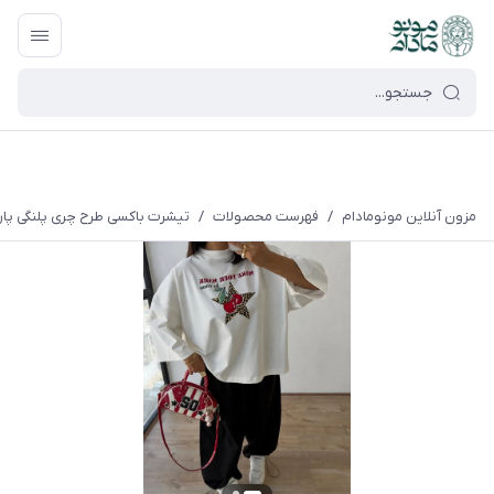
google-site-verification=UkFKasNatN7FPdBOwdojHjkgfDasi-
9oGygsJEdAZik
مزون آنلاین مونومادام
/
فهرست محصولات
/
تیشرت باکسی طرح چری پلنگی پارچ