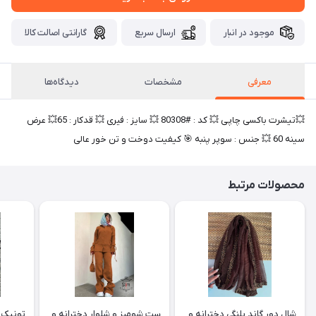
موجود در انبار
ارسال سریع
گارانتی اصالت کالا
معرفی
مشخصات
دیدگاه‌ها
💥تیشرت باکسی چاپی 💥 کد : #80308 💥 سایز : فیری 💥 قدکار : 65💥 عرض
سینه 60 💥 جنس : سوپر پنبه 🎯 کیفیت دوخت و تن خور عالی
محصولات مرتبط
شال دور گاند پلنگی دخترانه و
ست شومیز و شلوار دخترانه و
تونیک ب