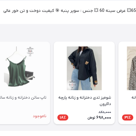
نه
شومیز تدی دخترانه و زنانه پارچه
تاپ ساتن دخترانه و زنانه سات
داکرون
848,000
ناموجود
698,000
18٪
31٪
تومان