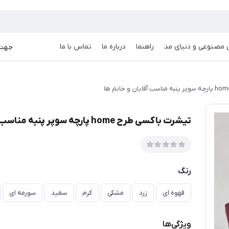
goog
صنوعی و دنیای مد
راهنما
درباره ما
تماس با ما
جهت دریا
تیشرت باکسی طرح home پارچه سوپر پنبه مناسب آقایان و خانم ها
رنگ
قهوه ای
زرد
مشکی
کرم
سفید
سورمه ای
ویژگی‌ها