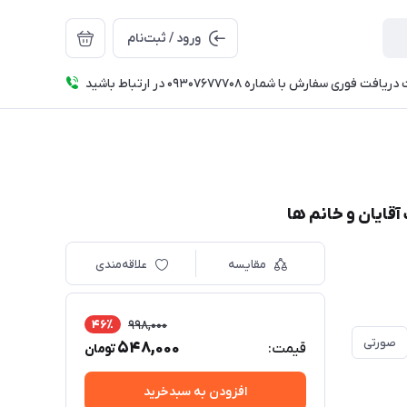
ورود / ثبت‌نام
فت فوری سفارش با شماره 09307677708 در ارتباط باشید
مقایسه
علاقه‌مندی
46٪
998,000
صورتی
زرشکی
قرمز
سرخابی
کاربنی
لیمویی
548,000
قیمت:
تومان
افزودن به سبدخرید