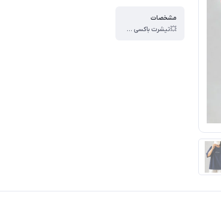
مشخصات
💥تیشرت باکسی چاپی ، 💥کد : #80308 ، 💥سایز : فیری ، 💥قدکار : 65 ، 💥 عرض سینه 60 ، 💥جنس : سوپر پنبه ، 🎯کیفیت دوخت و تن خور عالی