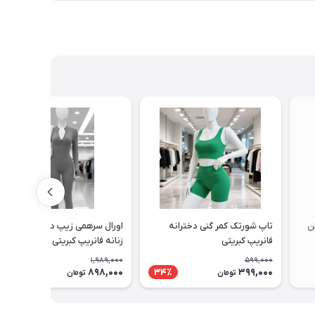
ن
تاپ شورتک کمر گنی دخترانه
اورال سرهمی زیپ دار دخترانه و
فانریپ کبریتی
زنانه فانریپ کبریتی
1,989,000
599,000
898,000
399,000
55٪
34٪
تومان
تومان