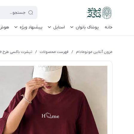
le-site-verification=UkFKasNatN7FPdBOwdojHjkgfDasi-9oGygsJEdAZik
خانه
پوشاک بانوان
استایل
پیشنهاد ویژه
هوش م
مزون آنلاین مونومادام
/
فهرست محصولات
/
تیشرت باکسی طرح home پارچه سوپر پنبه مناسب آقایان و خانم ها