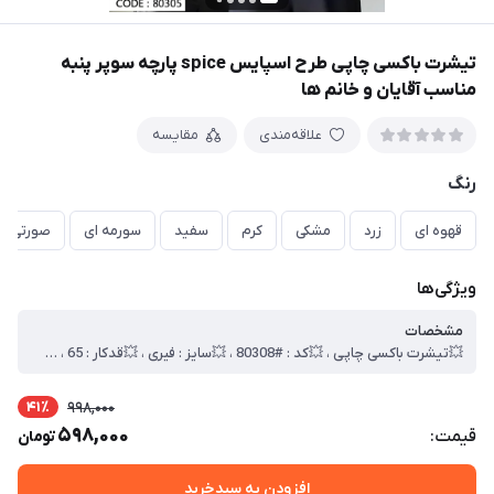
تیشرت باکسی چاپی طرح اسپایس spice پارچه سوپر پنبه
مناسب آقایان و خانم ها
علاقه‌مندی
مقایسه
رنگ
قهوه ای
زرد
مشکی
کرم
سفید
سورمه ای
صورتی
ویژگی‌ها
مشخصات
💥تیشرت باکسی چاپی ، 💥کد : #80308 ، 💥سایز : فیری ، 💥قدکار : 65 ، 💥 عرض سینه 60 ، 💥جنس : سوپر پنبه ، 🎯کیفیت دوخت و تن خور عالی
41٪
998,000
598,000
قیمت:
تومان
افزودن به سبدخرید