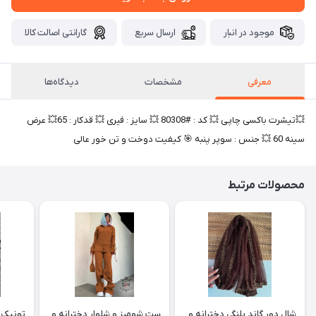
موجود در انبار
ارسال سریع
گارانتی اصالت کالا
معرفی
مشخصات
دیدگاه‌ها
💥تیشرت باکسی چاپی 💥 کد : #80308 💥 سایز : فیری 💥 قدکار : 65💥 عرض
سینه 60 💥 جنس : سوپر پنبه 🎯 کیفیت دوخت و تن خور عالی
محصولات مرتبط
شال دور گاند پلنگی دخترانه و
ست شومیز و شلوار دخترانه و
تونیک ب