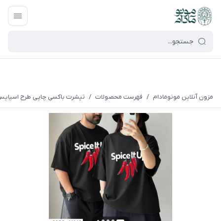
google-site-verification=UkFKasNatN7FPdBOwdojHjkgfDasi-
9oGygsJEdAZik
مزون آنلاین مونومادام
/
فهرست محصولات
/
تیشرت باکسی چاپی طرح اسپایس spice پارچه سوپر پنبه مناسب آقایان و خان