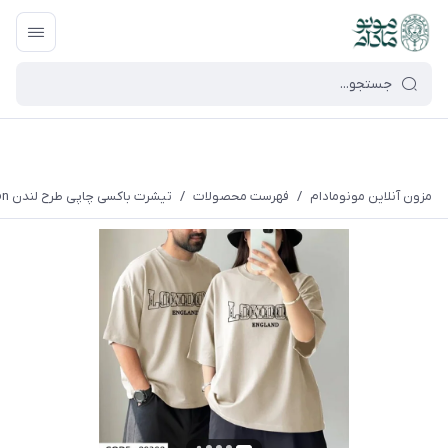
google-site-verification=UkFKasNatN7FPdBOwdojHjkgfDasi-
9oGygsJEdAZik
مزون آنلاین مونومادام
/
فهرست محصولات
/
تیشرت باکسی چاپی طرح لندن London پارچه سوپر پنبه مناسب آقایان و خانم ها