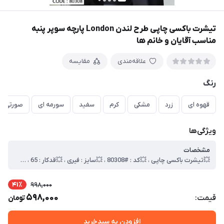
تیشرت باکسی چاپی طرح لندن London پارچه سوپر پنبه
مناسب آقایان و خانم ها
علاقه‌مندی
مقایسه
رنگ
قهوه ای
زرد
مشکی
کرم
سفید
سورمه ای
صورتی
ویژگی‌ها
مشخصات
💥تیشرت باکسی چاپی ، 💥کد : #80308 ، 💥سایز : فیری ، 💥قدکار : 65 ، 💥 عرض سینه 60 ، 💥جنس : سوپر پنبه ، 🎯کیفیت دوخت و تن خور عالی
41٪
998,000
598,000
قیمت:
تومان
افزودن به سبدخرید