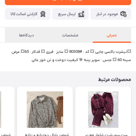
موجود در انبار
ارسال سریع
گارانتی اصالت کالا
معرفی
مشخصات
دیدگاه‌ها
💥تیشرت باکسی چاپی 💥 کد : #80308 💥 سایز : فیری 💥 قدکار : 65💥 عرض
سینه 60 💥 جنس : سوپر پنبه 🎯 کیفیت دوخت و تن خور عالی
محصولات مرتبط
ست سویشرت شلوار مغزی
شومیز پلنگی دخترانه و زنانه
شومیز ت